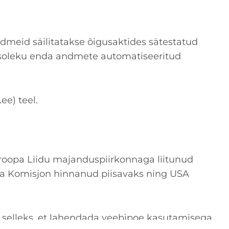
dmeid säilitatakse õigusaktides sätestatud
nõusoleku enda andmete automatiseeritud
ee) teel.
uroopa Liidu majanduspiirkonnaga liitunud
opa Komisjon hinnanud piisavaks ning USA
 selleks, et lahendada veebipoe kasutamisega