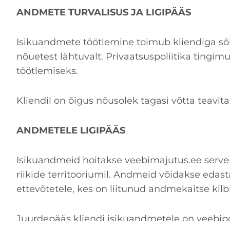
ANDMETE TURVALISUS JA LIGIPÄÄS
Isikuandmete töötlemine toimub kliendiga sõl
nõuetest lähtuvalt. Privaatsuspoliitika tingi
töötlemiseks.
Kliendil on õigus nõusolek tagasi võtta teavitad
ANDMETELE LIGIPÄÄS
Isikuandmeid hoitakse veebimajutus.ee server
riikide territooriumil. Andmeid võidakse eda
ettevõtetele, kes on liitunud andmekaitse kilb
Juurdepääs kliendi isikuandmetele on veebip