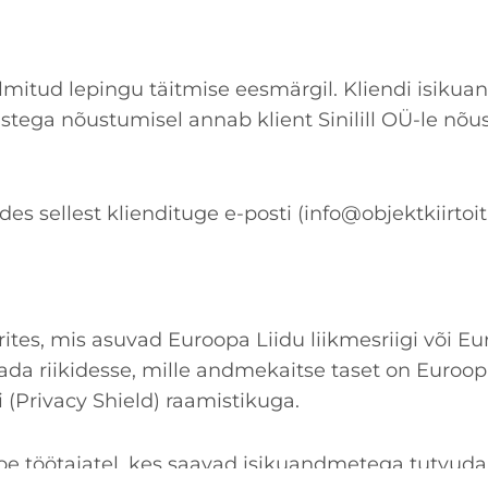
mitud lepingu täitmise eesmärgil. Kliendi isikuan
mustega nõustumisel annab klient Sinilill OÜ-le 
es sellest kliendituge e-posti (info@objektkiirtoit.
ites, mis asuvad Euroopa Liidu liikmesriigi või E
stada riikidesse, mille andmekaitse taset on Euro
i (Privacy Shield) raamistikuga.
oe töötajatel, kes saavad isikuandmetega tutvuda