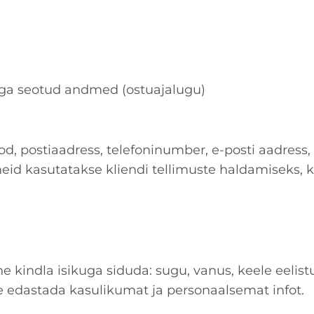
ga seotud andmed (ostuajalugu)
ood, postiaadress, telefoninumber, e-posti aadress
meid kasutatakse kliendi tellimuste haldamiseks,
e kindla isikuga siduda: sugu, vanus, keele eelis
le edastada kasulikumat ja personaalsemat infot.