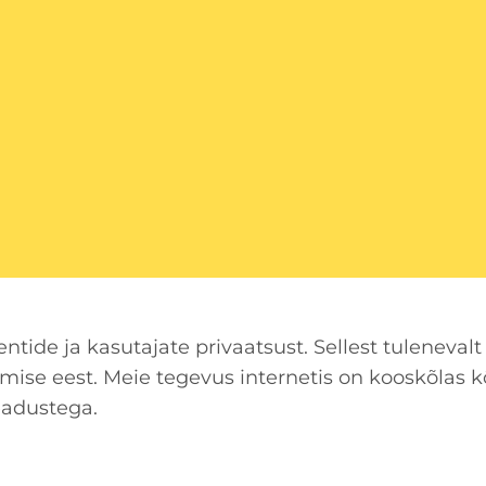
entide ja kasutajate privaatsust. Sellest tulenev
mise eest. Meie tegevus internetis on kooskõlas k
eadustega.