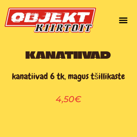
Skip
to
content
KANATIIVAD
kanatiivad 6 tk, magus tšillikaste
4,50€