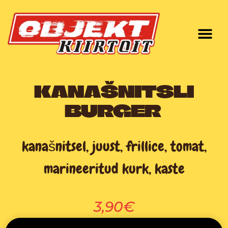
Skip
to
content
KANAŠNITSLI
BURGER
kanašnitsel, juust, frillice, tomat,
marineeritud kurk, kaste
3,90€