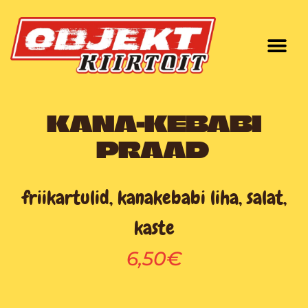
Skip
to
content
KANA-KEBABI
PRAAD
friikartulid, kanakebabi liha, salat,
kaste
6,50€